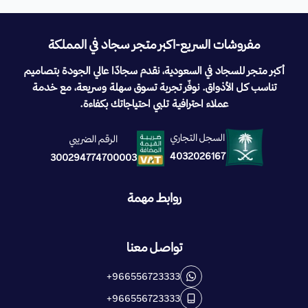
مفروشات السريع-اكبر متجر سجاد في المملكة
أكبر متجر للسجاد في السعودية، نقدم سجادًا عالي الجودة بتصاميم
تناسب كل الأذواق. نوفّر تجربة تسوق سهلة وسريعة، مع خدمة
عملاء احترافية تلبي احتياجاتك بكفاءة.
السجل التجاري
الرقم الضريبي
4032026167
300294774700003
روابط مهمة
تواصل معنا
+966556723333
+966556723333