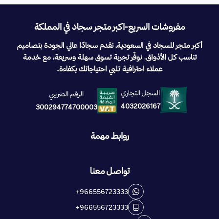
مفروشات السريع-اكبر متجر سجاد في المملكة
أكبر متجر للسجاد في السعودية، نقدم سجادًا عالي الجودة بتصاميم
تناسب كل الأذواق. نوفّر تجربة تسوق سهلة وسريعة، مع خدمة
عملاء احترافية تلبي احتياجاتك بكفاءة.
السجل التجاري
الرقم الضريبي
4032026167
300294774700003
روابط مهمة
تواصل معنا
+966556723333
+966556723333