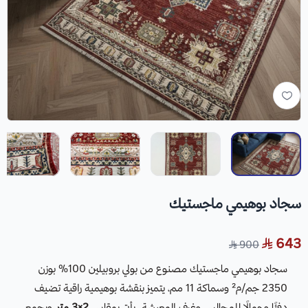
سجاد بوهيمي ماجستيك
643
900
سجاد بوهيمي ماجستيك مصنوع من بولي بروبيلين 100% بوزن
2350 جم/م² وسماكة 11 مم، يتميز بنقشة بوهيمية راقية تضيف
دفئًا وجمالًا للمجالس وغرف المعيشة. يأتي بمقاس
2×3 متر
، ويجمع