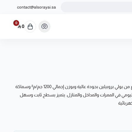
contact@alsorayai.sa
0
0
سجاد سيراميك عملي ومتين، مصنوع من بولي بروبيلين بجودة عالية وبوزن إجمالي 1200 جم/م² وسماكة
م اليومي في الممرات والمداخل والمنازل. يتميز بسطح ثابت وسهل
هربائية