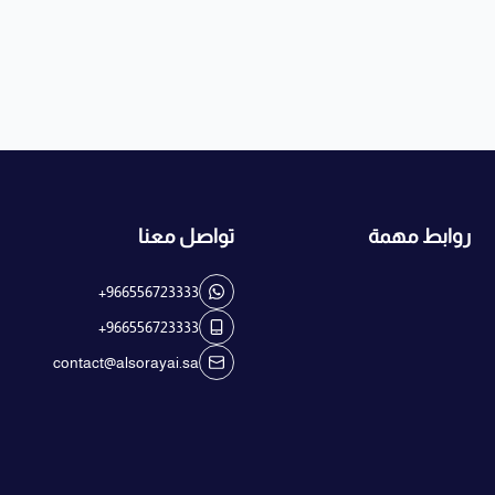
روابط مهمة
تواصل معنا
+966556723333
+966556723333
contact@alsorayai.sa