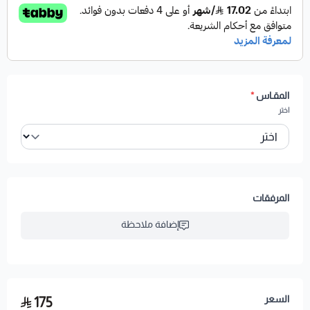
المقـاس
*
اختر
المرفقات
إضافة ملاحظة
السعر
175