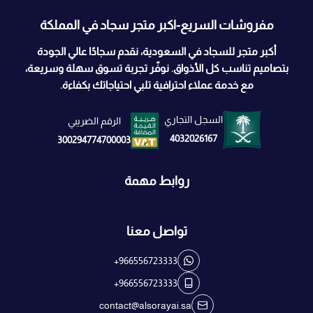
مفروشات السريع-اكبر متجر سجاد في المملكة
أكبر متجر للسجاد في السعودية، نقدم سجادًا عالي الجودة
بتصاميم تناسب كل الأذواق. نوفّر تجربة تسوق سهلة وسريعة،
مع خدمة عملاء احترافية تلبي احتياجاتك بكفاءة.
السجل التجاري
الرقم الضريبي
4032026167
300294774700003
روابط مهمة
تواصل معنا
+966556723333
+966556723333
contact@alsorayai.sa