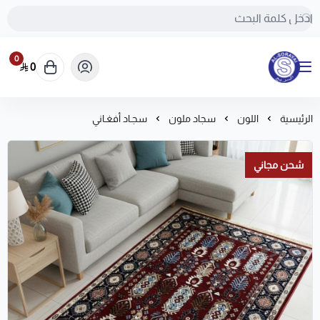
0
0
مفروشات السريع-اكبر متجر سجاد في المملكة
الرئيسية
اللون
سجاد ملون
سجـاد أفغـاني
شحن مجاني