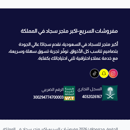
مفروشات السريع-اكبر متجر سجاد في المملكة
أكبر متجر للسجاد في السعودية، نقدم سجادًا عالي الجودة
بتصاميم تناسب كل الأذواق. نوفّر تجربة تسوق سهلة وسريعة،
مع خدمة عملاء احترافية تلبي احتياجاتك بكفاءة.
السجل التجاري
الرقم الضريبي
4032026167
300294774700003
الحقوق محفوظة | 2026
مفروشات السريع-اكبر متجر سجاد في المملكة