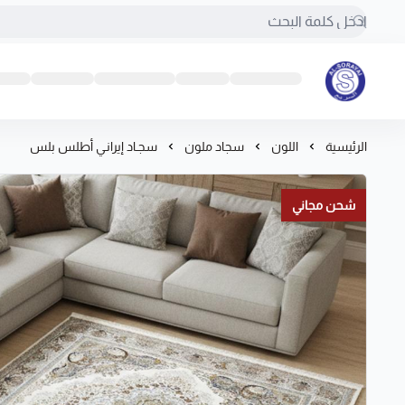
مفروشات السريع-اكبر متجر سجاد في المملكة
الرئيسية
اللون
سجاد ملون
سجـاد إيرانـي أطلس بلس
شحن مجاني