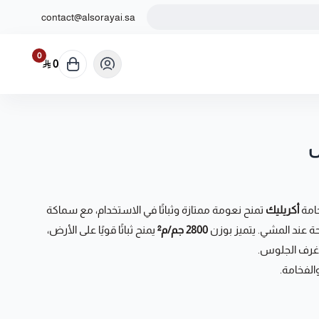
contact@alsorayai.sa
0
0
س
أكريليك
تمنح نعومة ممتازة وثباتًا في الاستخدام، مع سماكة
 عند المشي. يتميز بوزن
2800 جم/م²
يمنح ثباتًا قويًا على الأرض،
غرف الجلوس.
الفخامة.