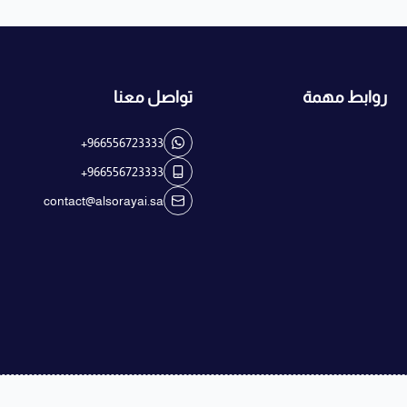
روابط مهمة
تواصل معنا
+966556723333
+966556723333
contact@alsorayai.sa