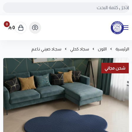
0
0
مفروشات السريع-اكبر متجر سجاد في المملكة
الرئيسية
اللون
سجاد كحلي
سجـاد صينـي نـاعـم
شحن مجاني