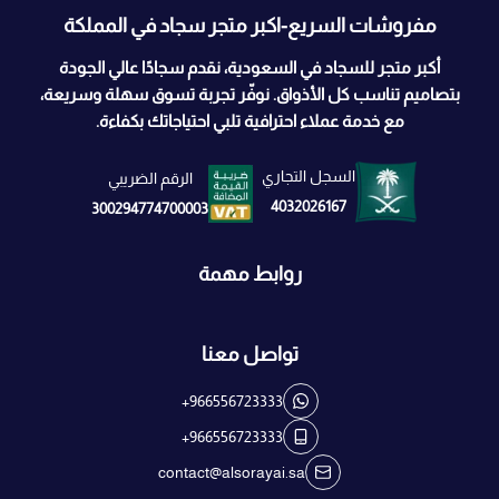
مفروشات السريع-اكبر متجر سجاد في المملكة
أكبر متجر للسجاد في السعودية، نقدم سجادًا عالي الجودة
بتصاميم تناسب كل الأذواق. نوفّر تجربة تسوق سهلة وسريعة،
مع خدمة عملاء احترافية تلبي احتياجاتك بكفاءة.
السجل التجاري
الرقم الضريبي
4032026167
300294774700003
روابط مهمة
تواصل معنا
+966556723333
+966556723333
contact@alsorayai.sa