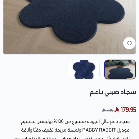
سجـاد صينـي نـاعـم
179.95
399
سجاد ناعم عالي الجودة مصنوع من 100% بوليستر، بتصميم
موديل RABBY RABBIT ولمسة مريحة تضيف دفئًا وأناقة
للمساحة. يأتي بلون كريمي هادئ يناسب مختلف الديكورات، مع