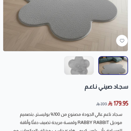
سجـاد صينـي نـاعـم
179.95
399
سجاد ناعم عالي الجودة مصنوع من 100% بوليستر، بتصميم
موديل RABBY RABBIT ولمسة مريحة تضيف دفئًا وأناقة
للمساحة. يأتي بلون كريمي هادئ يناسب مختلف الديكورات، مع