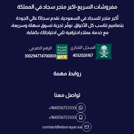
مفروشات السريع-اكبر متجر سجاد في المملكة
أكبر متجر للسجاد في السعودية، نقدم سجادًا عالي الجودة
بتصاميم تناسب كل الأذواق. نوفّر تجربة تسوق سهلة وسريعة،
مع خدمة عملاء احترافية تلبي احتياجاتك بكفاءة.
السجل التجاري
الرقم الضريبي
4032026167
300294774700003
روابط مهمة
تواصل معنا
+966556723333
+966556723333
contact@alsorayai.sa