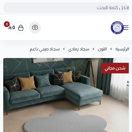
0
0
مفروشات السريع-اكبر متجر سجاد في المملكة
الرئيسية
اللون
سجاد رمادي
سجـاد صينـي نـاعـم
شحن مجاني