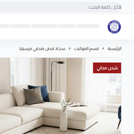
مفروشات السريع-اكبر متجر سجاد في المملكة
الرئيسية
قسم الموكيت
سجـاد قـص فندقي مرسيليا
شحن مجاني