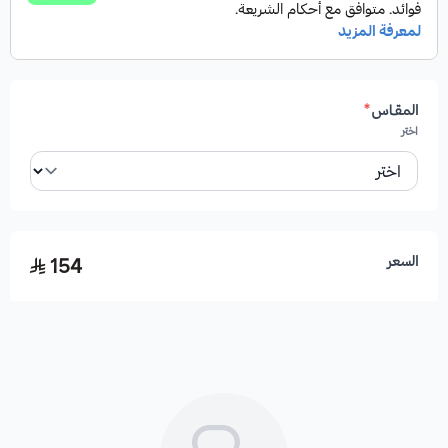
المقـاس
*
اختر
السعر
154