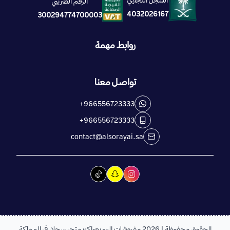
الرقم الضريبي
4032026167
300294774700003
روابط مهمة
تواصل معنا
+966556723333
+966556723333
contact@alsorayai.sa
الحقوق محفوظة | 2026
مفروشات السريع-اكبر متجر سجاد في المملكة