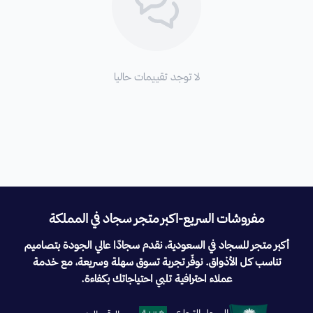
لا توجد تقييمات حاليا
مفروشات السريع-اكبر متجر سجاد في المملكة
أكبر متجر للسجاد في السعودية، نقدم سجادًا عالي الجودة بتصاميم
تناسب كل الأذواق. نوفّر تجربة تسوق سهلة وسريعة، مع خدمة
عملاء احترافية تلبي احتياجاتك بكفاءة.
السجل التجاري