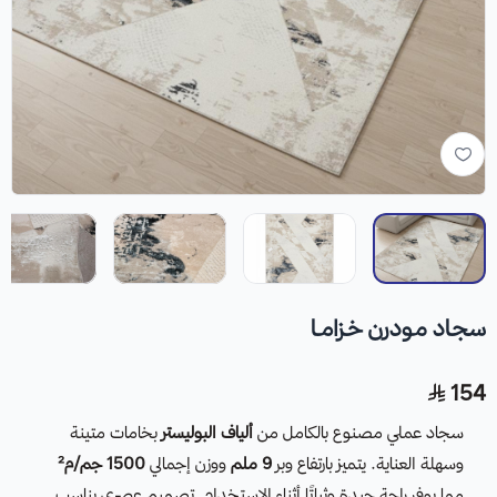
سجـاد مـودرن خـزامـا
154
سجاد عملي مصنوع بالكامل من
ألياف البوليستر
بخامات متينة
وسهلة العناية. يتميز بارتفاع وبر
9 ملم
ووزن إجمالي
1500 جم/م²
مما يوفر راحة جيدة وثباتًا أثناء الاستخدام. تصميم عصري يناسب