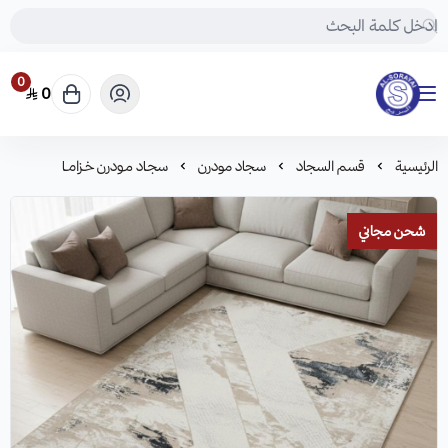
0
0
مفروشات السريع-اكبر متجر سجاد في المملكة
الرئيسية
قسم السجاد
سجاد مودرن
سجـاد مـودرن خـزامـا
شحن مجاني