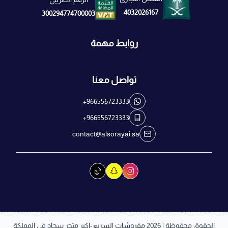
4032026167
300294774700003
روابط مهمة
تواصل معنا
+966556723333
+966556723333
contact@alsorayai.sa
الحقوق محفوظة | 2026
مفروشات السريع-اكبر متجر سجاد في المملكة