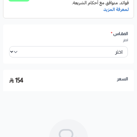
المقـاس
*
اختر
السعر
154