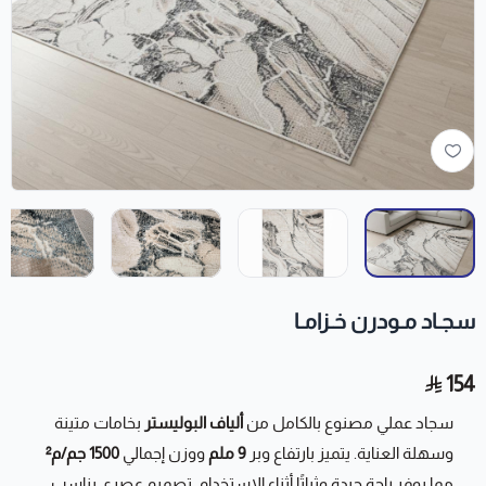
سجـاد مـودرن خـزامـا
154
سجاد عملي مصنوع بالكامل من
ألياف البوليستر
بخامات متينة
وسهلة العناية. يتميز بارتفاع وبر
9 ملم
ووزن إجمالي
1500 جم/م²
مما يوفر راحة جيدة وثباتًا أثناء الاستخدام. تصميم عصري يناسب