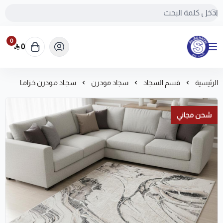
0
0
مفروشات السريع-اكبر متجر سجاد في المملكة
الرئيسية
قسم السجاد
سجاد مودرن
سجـاد مـودرن خـزامـا
شحن مجاني