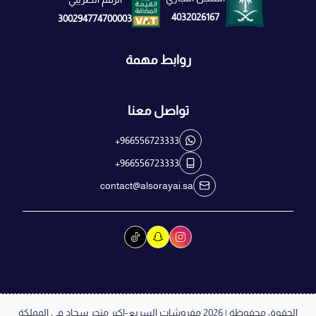
4032026167
300294774700003
روابط مهمة
تواصل معنا
+966556723333
+966556723333
contact@alsorayai.sa
الحقوق محفوظة | 2026
مفروشات السريع-اكبر متجر سجاد في المملكة