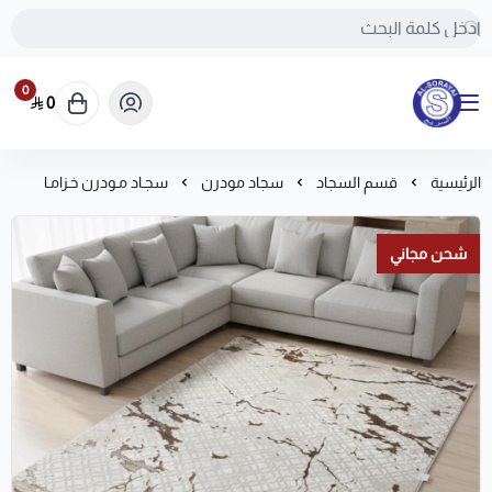
0
0
مفروشات السريع-اكبر متجر سجاد في المملكة
الرئيسية
قسم السجاد
سجاد مودرن
سجـاد مـودرن خـزامـا
شحن مجاني