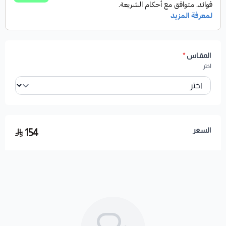
المقـاس
*
اختر
السعر
154