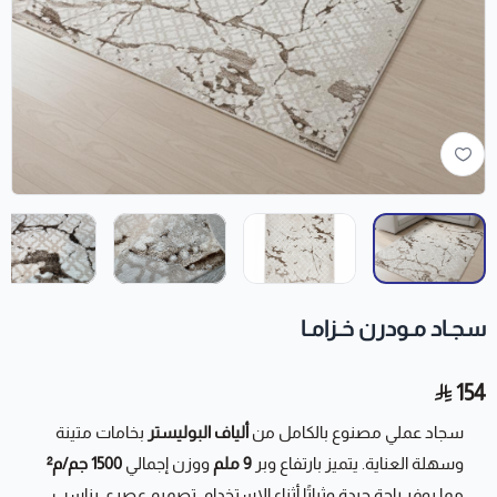
سجـاد مـودرن خـزامـا
154
سجاد عملي مصنوع بالكامل من
ألياف البوليستر
بخامات متينة
وسهلة العناية. يتميز بارتفاع وبر
9 ملم
ووزن إجمالي
1500 جم/م²
مما يوفر راحة جيدة وثباتًا أثناء الاستخدام. تصميم عصري يناسب