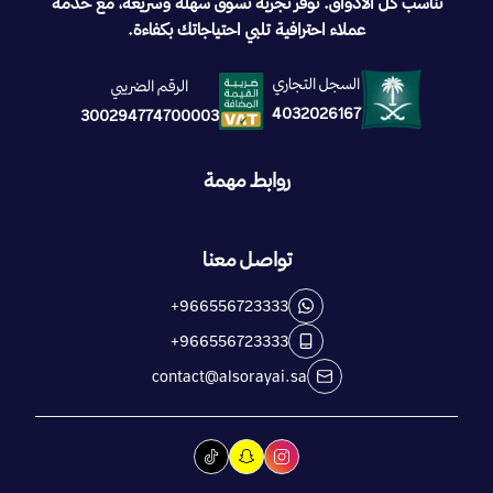
تناسب كل الأذواق. نوفّر تجربة تسوق سهلة وسريعة، مع خدمة
عملاء احترافية تلبي احتياجاتك بكفاءة.
السجل التجاري
الرقم الضريبي
4032026167
300294774700003
روابط مهمة
تواصل معنا
+966556723333
+966556723333
contact@alsorayai.sa