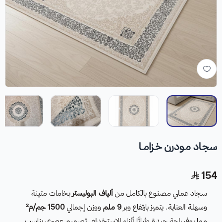
سجـاد مـودرن خـزامـا
154
سجاد عملي مصنوع بالكامل من
ألياف البوليستر
بخامات متينة
وسهلة العناية. يتميز بارتفاع وبر
9 ملم
ووزن إجمالي
1500 جم/م²
مما يوفر راحة جيدة وثباتًا أثناء الاستخدام. تصميم عصري يناسب