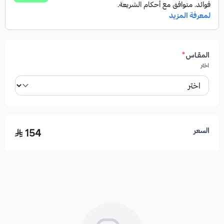
المقـاس
*
اختر
السعر
154