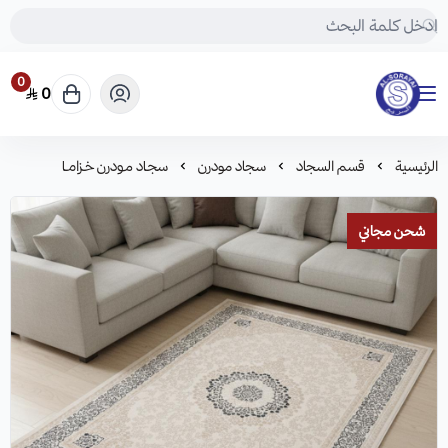
0
0
مفروشات السريع-اكبر متجر سجاد في المملكة
الرئيسية
قسم السجاد
سجاد مودرن
سجـاد مـودرن خـزامـا
شحن مجاني