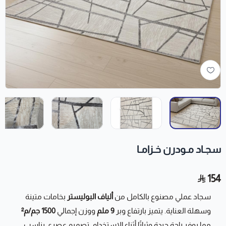
سجـاد مـودرن خـزامـا
154
سجاد عملي مصنوع بالكامل من
ألياف البوليستر
بخامات متينة
وسهلة العناية. يتميز بارتفاع وبر
9 ملم
ووزن إجمالي
1500 جم/م²
مما يوفر راحة جيدة وثباتًا أثناء الاستخدام. تصميم عصري يناسب