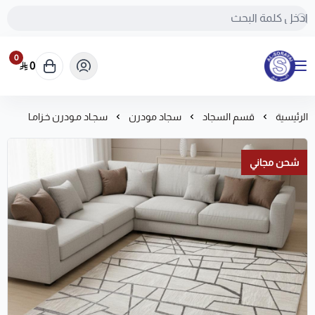
0
0
مفروشات السريع-اكبر متجر سجاد في المملكة
الرئيسية
قسم السجاد
سجاد مودرن
سجـاد مـودرن خـزامـا
شحن مجاني