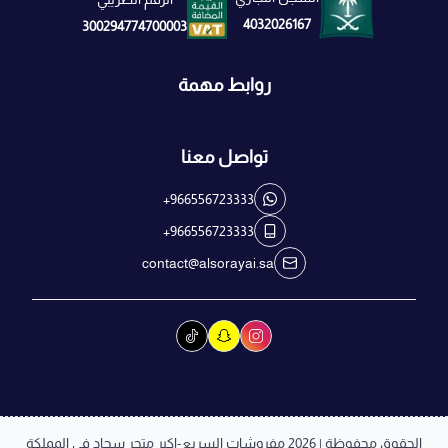
4032026167
300294774700003
روابط مهمة
تواصل معنا
+966556723333
+966556723333
contact@alsorayai.sa
الحقوق محفوظة | 2026
مفروشات السريع-اكبر متجر سجاد في المملكة