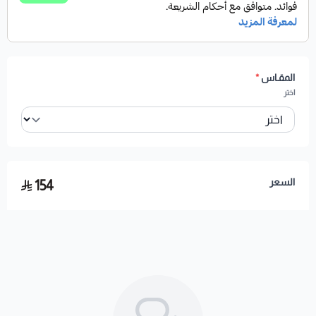
المقـاس
*
اختر
السعر
154