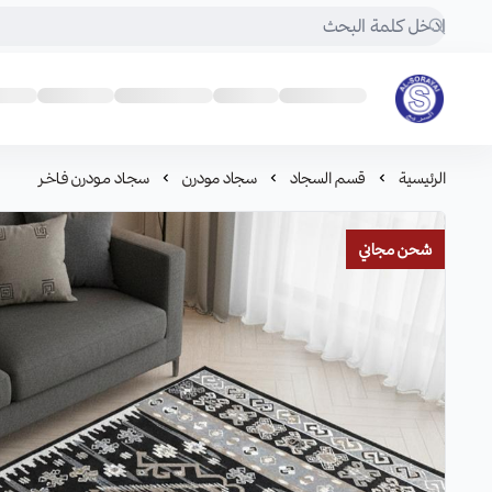
مفروشات السريع-اكبر متجر سجاد في المملكة
الرئيسية
قسم السجاد
سجاد مودرن
سجـاد مـودرن فـاخـر
شحن مجاني