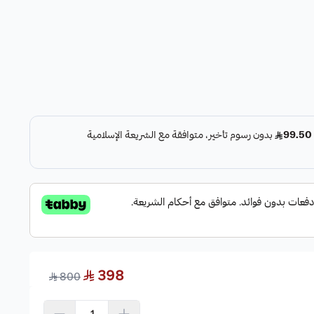
398
800