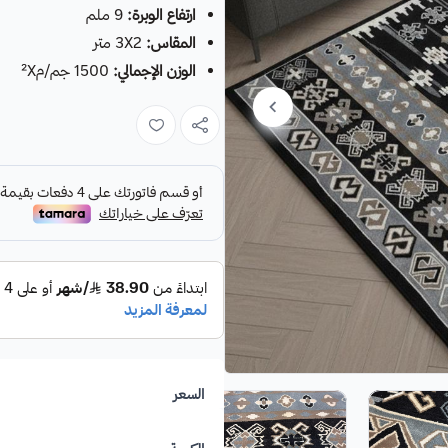
ارتفاع الوبرة:
9 ملم
المقاس:
3X2 متر
الوزن الإجمالي:
1500 جم/م²X
السعر