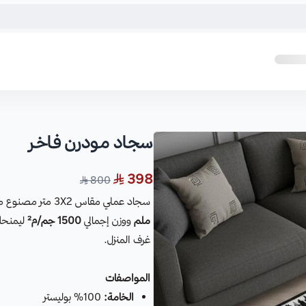
سجـاد مـودرن فـاخـر
398
800
سجاد عملي مقاس 3X2 متر مصنوع من
ملم
ووزن إجمالي
1500 جم/م²
ليمنحك 
غرف المنزل.
المواصفات
الخامة:
100% بوليستر