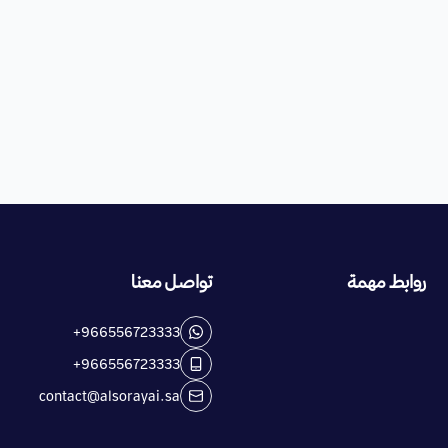
روابط مهمة
تواصل معنا
+966556723333
+966556723333
contact@alsorayai.sa