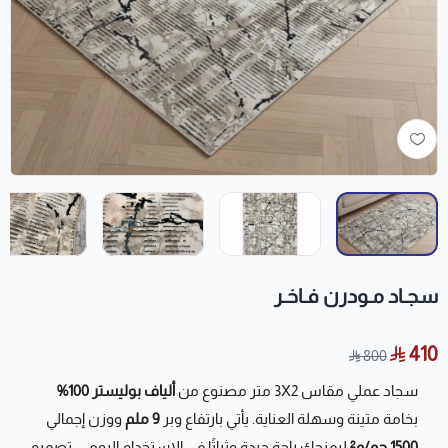
سجـاد مـودرن فـاخـر
410
800
سجاد عملي مقاس 3X2 متر مصنوع من
ألياف بوليستر 100%
بخامة متينة وسهلة العناية. يأتي بارتفاع وبر
9 ملم
ووزن إجمالي
1500 جم/م²
ليمنحك راحة جيدة وثباتًا في الاستخدام اليومي. تصميم