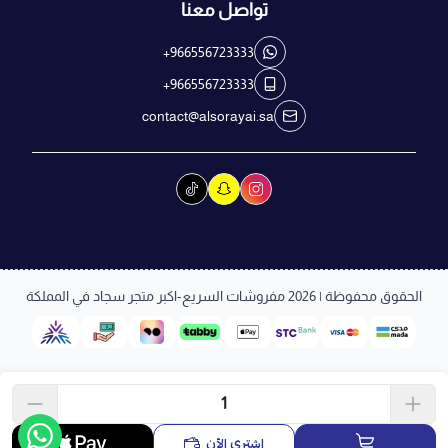
تواصل معنا
+966556723333
+966556723333
contact@alsorayai.sa
الحقوق محفوظة | 2026
مفروشات السريع-اكبر متجر سجاد في المملكة
اشتري الآن