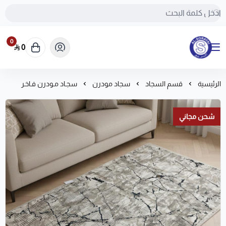
0
0
مفروشات السريع-اكبر متجر سجاد في المملكة
الرئيسية
قسم السجاد
سجاد مودرن
سجـاد مـودرن فـاخـر
شحن مجاني