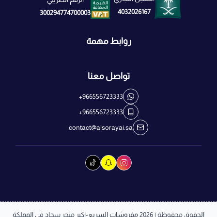
4032026167
300294774700003
روابط مهمة
تواصل معنا
+966556723333
+966556723333
contact@alsorayai.sa
الحقوق محفوظة | 2026
مفروشات السريع-اكبر متجر سجاد في المملكة