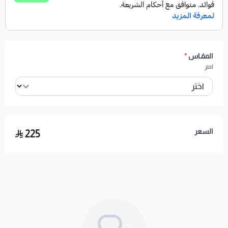
المقـاس
*
اختر
السعر
225