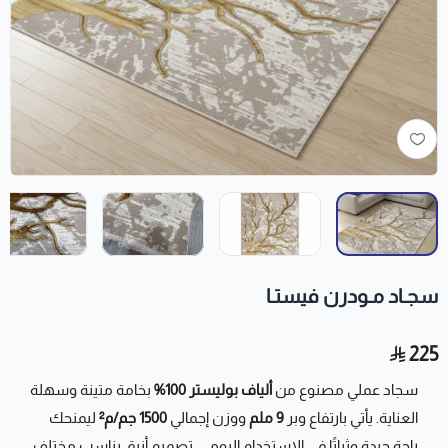
سجـاد مـودرن فيستـا
225
سجاد عملي مصنوع من
ألياف بوليستر 100%
بخامة متينة وسهلة
العناية. يأتي بارتفاع وبر
9 ملم
ووزن إجمالي
1500 جم/م²
ليمنحك
راحة جيدة وثباتًا في الاستخدام اليومي. تصميم أنيق يناسب مختلف