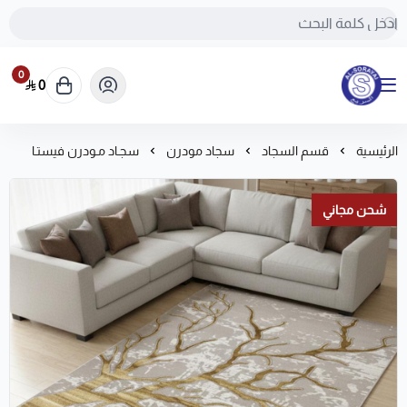
0
0
مفروشات السريع-اكبر متجر سجاد في المملكة
الرئيسية
قسم السجاد
سجاد مودرن
سجـاد مـودرن فيستـا
شحن مجاني