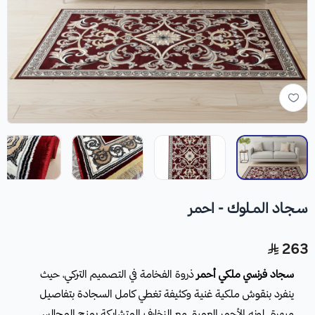
سـجـاد المـلـوك - احمر
263
سجاد فرنسي ملكي أحمر
ذروة الفخامة في التصميم التركي، حيث
ينفرد بنقوش ملكية غنية وكثيفة تغطي كامل السجادة بتفاصيل
مبهرة. لونه الأحمر العميق مع الزخارف المتشابكة يمنح المجالس