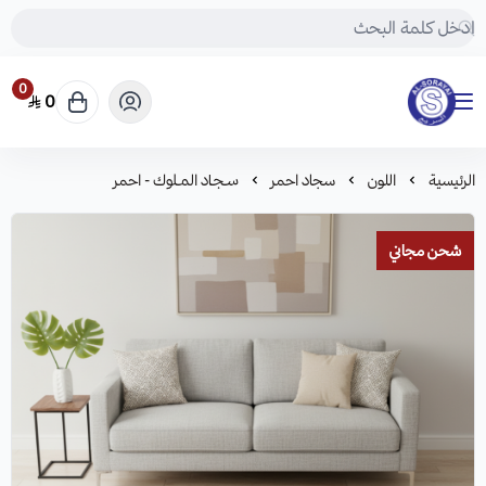
0
0
مفروشات السريع-اكبر متجر سجاد في المملكة
الرئيسية
اللون
سجاد احمر
سـجـاد المـلـوك - احمر
شحن مجاني