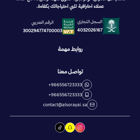
عملاء احترافية تلبي احتياجاتك بكفاءة.
السجل التجاري
الرقم الضريبي
4032026167
300294774700003
روابط مهمة
تواصل معنا
+966556723333
+966556723333
contact@alsorayai.sa