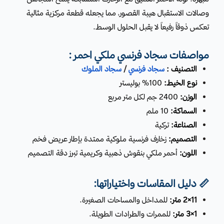
وصالات الاستقبال هيبة القصور، مما يجعله قطعة مركزية مثالية
تعكس ذوقاً رفيعاً لا يقبل الحلول الوسط.
مواصفات سجاد فرنسي ملكي احمر :
التصنيف :
سجاد فرنسي
/
سجاد الملوك
نوع الخيط:
100% بوليستر
الوزن:
2400 جم لكل متر مربع
السماكة:
10 ملم
الصناعة:
تركية
التصميم:
زخارف فرنسية ملوكية ممتدة بإطار عريض فخم
اللون:
أحمر ملكي بنقوش ذهبية وكريمية تبرز دقة التصميم
📏 دليل المقاسات واختياراتها:
11×2 متر:
للمداخل والمساحات الصغيرة.
1×3 متر:
للممرات والطرادات الطويلة.