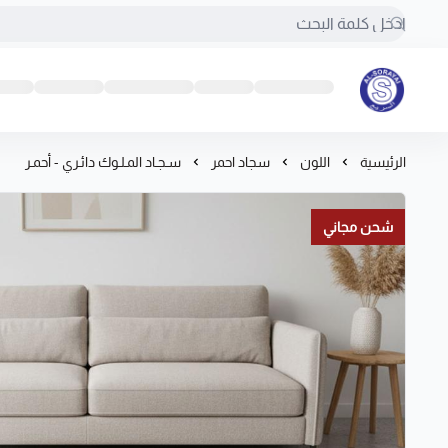
مفروشات السريع-اكبر متجر سجاد في المملكة
الرئيسية
اللون
سجاد احمر
سـجـاد المـلـوك دائـري - أحمـر
شحن مجاني