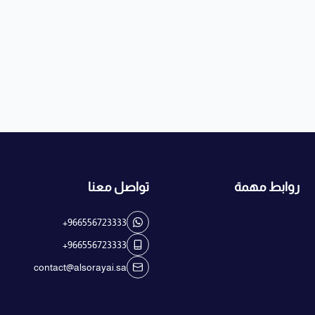
روابط مهمة
تواصل معنا
+966556723333
+966556723333
contact@alsorayai.sa