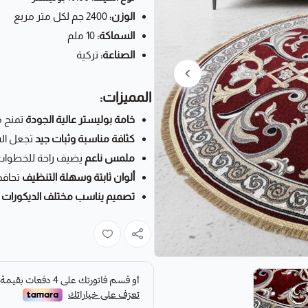
الوزن:
2400 جم لكل متر مربع
السماكة:
10 ملم
الصناعة:
تركية
المميزات:
خامة بوليستر عالية الجودة
تمنح مت
كثافة مناسبة وثبات جيد
تجعل الس
ملمس ناعم
يضيف راحة للخطوات 
ألوان ثابتة وسهلة التنظيف
تحافظ
تصميم يناسب مختلف الديكورات
و