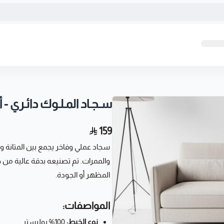
سـجـاد المـلـوك دائـري - أ
159
سجاد عملي وفاخر يجمع بين المتانة 
والممرات. تم تصنيعه بدقة عالية من 
المظهر أو الجودة.
المواصفات:
نوع الخيط:
100% بوليستر