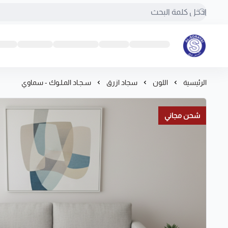
مفروشات السريع-اكبر متجر سجاد في المملكة
الرئيسية
اللون
سجاد ازرق
سـجـاد المـلـوك - سماوي
شحن مجاني