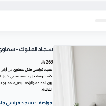
سـجـاد المـلـوك - سماوي
263
سجاد فرنسي ملكي سماوي
من أرقى ا
كثيفة وتفاصيل دقيقة تغطي كامل المس
بين الفخامة والراحة البصرية، مما 
الفاخرة.
مواصفات سجاد فرنسي ملك