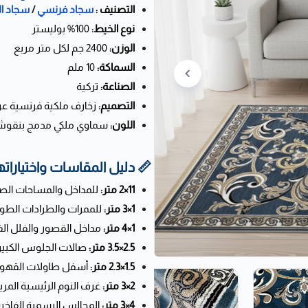
الملوك
/
سجاد فرنسي
التصنيف :
100% بوليستر
نوع الخيط:
2400 جم لكل متر مربع
الوزن:
10 ملم
السماكة:
تركية
الصناعة:
 عريقة بإطار عريض فخم
التصميم:
يمية تزيد المكان إشراقاً
اللون:
 دليل المقاسات واختياراتها:
اخل والمساحات الصغيرة.
11×2 متر:
مرات والطرادات الطويلة.
1×3 متر:
القصور والفلل الفسيحة.
1×4 متر:
لات الجلوس الكبيرة.
2.5×3.5 متر:
لات القهوة والوسط.
1.5×2.3 متر:
 النوم الرئيسية المريحة.
2×3 متر:
لمجالس الرسمية الفاخرة.
4×3 متر: