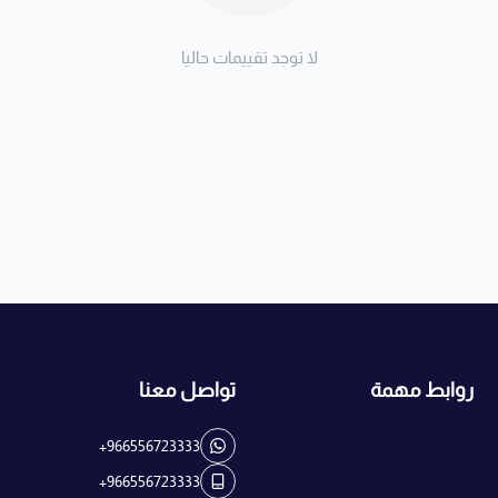
لا توجد تقييمات حاليا
روابط مهمة
تواصل معنا
+966556723333
+966556723333