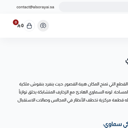
contact@alsorayai.sa
0
0
لقطع التي تمنح المكان هيبة القصور، حيث ينفرد بنقوش ملكية
احة. لونه السماوي الهادئ مع الزخارف المتشابكة يخلق توازناً
يجعله قطعة مركزية تخطف الأنظار في المجالس وصالات الاستقبال
ي سماوي: