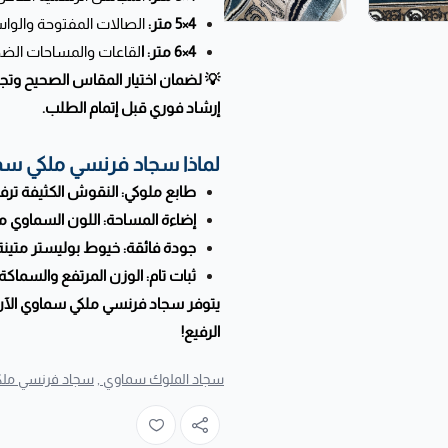
4×5 متر:
الصالات المفتوحة والوا
4×6 متر: ا
لقاعات والمساحات الضخ
💡 لضمان اختيار المقاس الصحيح وتج
إرشاد فوري قبل إتمام الطلب.
لماذا سجاد فرنسي ملكي س
طابع ملوكي: النقوش الكثيفة ترفع 
إضاءة المساحة: اللون السماوي مع
جودة فائقة: خيوط بوليستر متينة 
ثبات تام: الوزن المرتفع والسماكة
يتوفر سجاد فرنسي ملكي سماوي الآ
الرفيع!
سجاد الملوك سماوي ,
سجاد فرنسي ملك