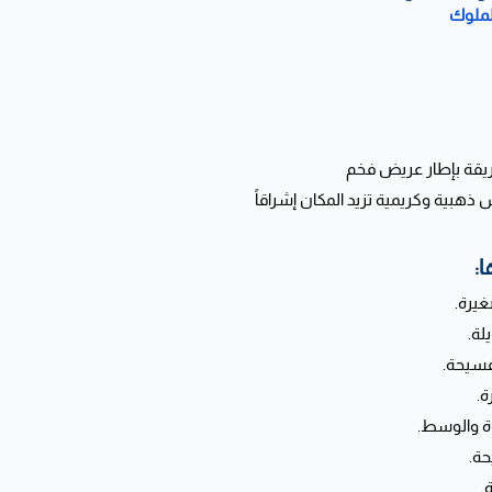
سجاد 
زخارف ملكية فرنسية
سماوي ملكي مدمج بنقوش ذهبية وكر

للمد
للم
مداخل 
صا
أسفل طاو
غرف
ا