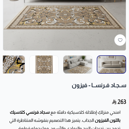
سـجـاد فـرنســا - فيزون
263
امنحي منزلكِ إطلالة كلاسيكية دافئة مع
سجاد فرنسي كلاسيك
باللون الفيزون
الجذاب. يتميز هذا التصميم بنقوشه المتناظرة التي
تدمج بين تدرجات البيج والرمادي والأسود، مما يجعله قطعة