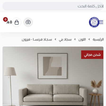
0
0
مفروشات السريع-اكبر متجر سجاد في المملكة
الرئيسية
اللون
سجاد بني
سـجـاد فـرنســا - فيزون
شحن مجاني