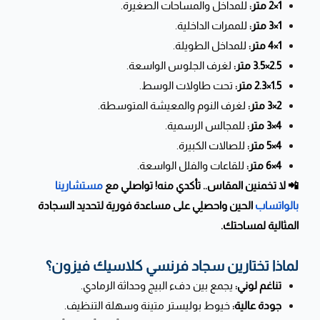
1×2 متر:
للمداخل والمساحات الصغيرة.
1×3 متر:
للممرات الداخلية.
1×4 متر:
للمداخل الطويلة.
2.5×3.5 متر:
لغرف الجلوس الواسعة.
1.5×2.3 متر:
تحت طاولات الوسط.
2×3 متر:
لغرف النوم والمعيشة المتوسطة.
4×3 متر:
للمجالس الرسمية.
4×5 متر:
للصالات الكبيرة.
4×6 متر:
للقاعات والفلل الواسعة.
📲 لا تخمنين المقاس.. تأكدي منه! تواصلي مع
مستشارينا
بالواتساب
الحين واحصلِي على مساعدة فورية لتحديد السجادة
المثالية لمساحتك.
لماذا تختارين سجاد فرنسي كلاسيك فيزون؟
تناغم لوني:
يجمع بين دفء البيج وحداثة الرمادي.
جودة عالية:
خيوط بوليستر متينة وسهلة التنظيف.