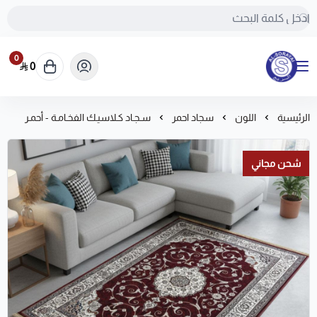
0
0
مفروشات السريع-اكبر متجر سجاد في المملكة
الرئيسية
اللون
سجاد احمر
سـجـاد كـلاسيـك الفخـامـة - أحمـر
شحن مجاني