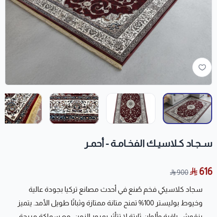
سـجـاد كـلاسيـك الفخـامـة - أحمـر
616
900
سجاد كلاسيكي فخم صُنع في أحدث مصانع تركيا بجودة عالية
وخيوط بوليستر 100% تمنح متانة ممتازة وثباتًا طويل الأمد. يتميز
بنقوش راقية وألوان ثابتة لا تتأثر بمرور الزمن، مع سماكة مريحة