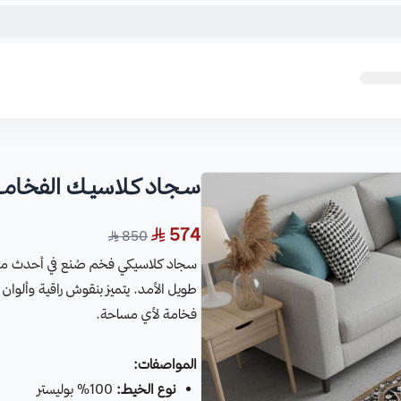
سـجـاد كـلاسيـك الفخـامـة
574
850
طويل الأمد. يتميز بنقوش راقية وألوان 
فخامة لأي مساحة.
المواصفات:
نوع الخيط:
100% بوليستر