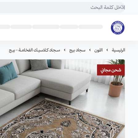
مفروشات السريع-اكبر متجر سجاد في المملكة
الرئيسية
اللون
سجاد بيج
سـجـاد كـلاسيـك الفخـامـة - بيـج
شحن مجاني