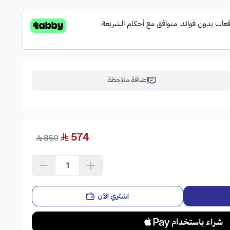
إضافة ملاحظة
574
850
اشتري الآن