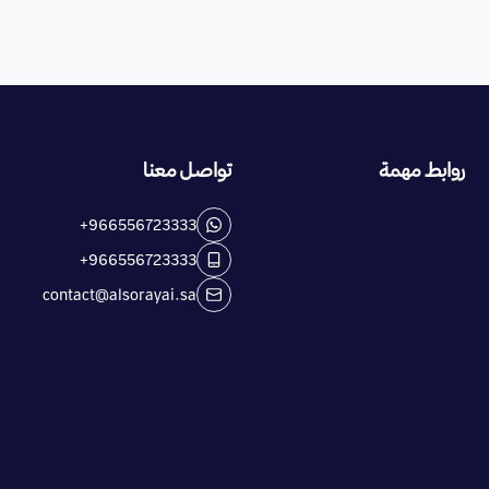
روابط مهمة
تواصل معنا
+966556723333
+966556723333
contact@alsorayai.sa