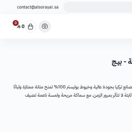
contact@alsorayai.sa
0
0
 - بيـج
سجاد كلاسيكي فخم صُنع في أحدث مصانع تركيا بجودة عالية وخيوط بوليستر 100% تمنح متانة ممتازة وثباتًا
ثابتة لا تتأثر بمرور الزمن، مع سماكة مريحة ولمسة ناعمة تضيف