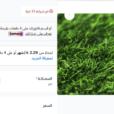
تم شراءه
33
مرة
السمــاكــة
*
اختر
السعر