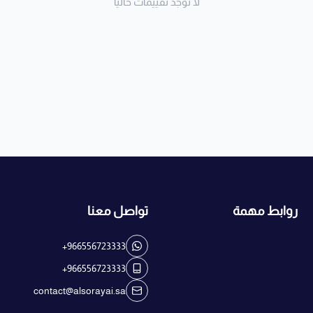
لا توجد تقييمات حاليا
روابط مهمة
تواصل معنا
+966556723333
+966556723333
contact@alsorayai.sa