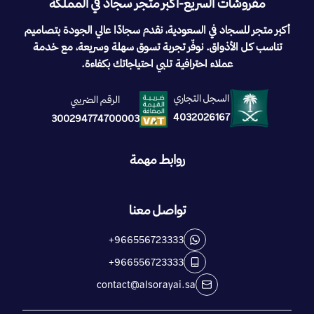
مفروشات السريع-اكبر متجر سجاد في المملكة
أكبر متجر للسجاد في السعودية، نقدم سجادًا عالي الجودة بتصاميم
تناسب كل الأذواق. نوفّر تجربة تسوق سهلة وسريعة، مع خدمة
عملاء احترافية تلبي احتياجاتك بكفاءة.
السجل التجاري
الرقم الضريبي
4032026167
300294774700003
روابط مهمة
تواصل معنا
+966556723333
+966556723333
contact@alsorayai.sa